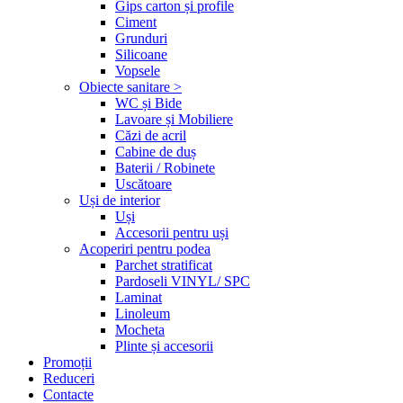
Gips carton și profile
Ciment
Grunduri
Silicoane
Vopsele
Obiecte sanitare >
WC și Bide
Lavoare și Mobiliere
Căzi de acril
Cabine de duș
Baterii / Robinete
Uscătoare
Uși de interior
Uși
Accesorii pentru uși
Acoperiri pentru podea
Parchet stratificat
Pardoseli VINYL/ SPC
Laminat
Linoleum
Mocheta
Plinte și accesorii
Promoții
Reduceri
Contacte