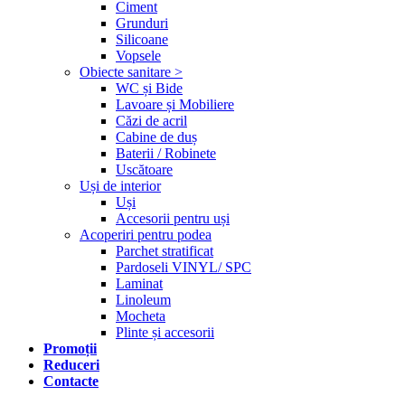
Ciment
Grunduri
Silicoane
Vopsele
Obiecte sanitare >
WC și Bide
Lavoare și Mobiliere
Căzi de acril
Cabine de duș
Baterii / Robinete
Uscătoare
Uși de interior
Uși
Accesorii pentru uși
Acoperiri pentru podea
Parchet stratificat
Pardoseli VINYL/ SPC
Laminat
Linoleum
Mocheta
Plinte și accesorii
Promoții
Reduceri
Contacte