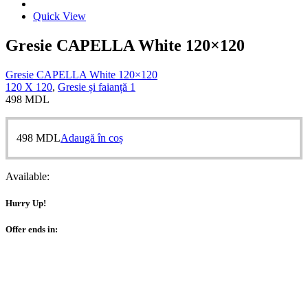
Quick View
Gresie CAPELLA White 120×120
Gresie CAPELLA White 120×120
120 X 120
,
Gresie și faianță 1
498
MDL
498
MDL
Adaugă în coș
Available:
Hurry Up!
Offer ends in: