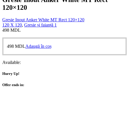
120×120
Gresie Inout Anker White MT Rect 120×120
120 X 120
,
Gresie și faianță 1
498
MDL
498
MDL
Adaugă în coș
Available:
Hurry Up!
Offer ends in: