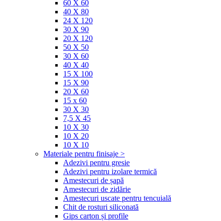
60 X 60
40 X 80
24 X 120
30 X 90
20 X 120
50 X 50
30 X 60
40 X 40
15 X 100
15 X 90
20 X 60
15 x 60
30 X 30
7,5 X 45
10 X 30
10 X 20
10 X 10
Materiale pentru finisaje >
Adezivi pentru gresie
Adezivi pentru izolare termică
Amestecuri de șapă
Amestecuri de zidărie
Amestecuri uscate pentru tencuială
Chit de rosturi siliconată
Gips carton și profile