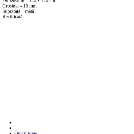
Dimensiuni – 120 x 120 cm
Grosime – 10 mm
Suprafață – mată
Rectificată
Quick View