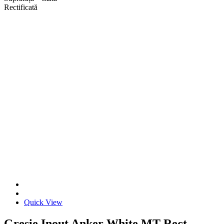
Rectificată
Quick View
Gresie Inout Anker White MT Rect