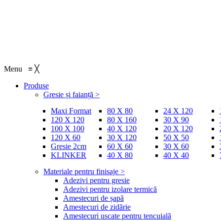
Menu
≡
╳
Produse
Gresie și faianță >
Maxi Format
80 X 80
24 X 120
120 X 120
80 X 160
30 X 90
100 X 100
40 X 120
20 X 120
120 X 60
30 X 120
50 X 50
Gresie 2cm
60 X 60
30 X 60
KLINKER
40 X 80
40 X 40
Materiale pentru finisaje >
Adezivi pentru gresie
Adezivi pentru izolare termică
Amestecuri de șapă
Amestecuri de zidărie
Amestecuri uscate pentru tencuială