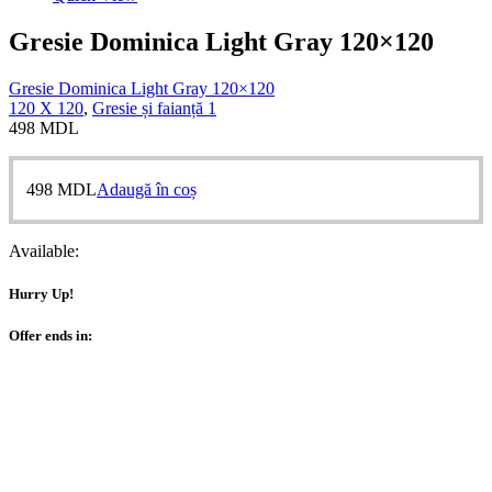
Gresie Dominica Light Gray 120×120
Gresie Dominica Light Gray 120×120
120 X 120
,
Gresie și faianță 1
498
MDL
498
MDL
Adaugă în coș
Available:
Hurry Up!
Offer ends in: