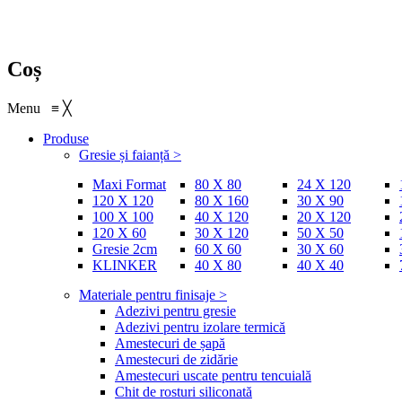
Coș
Menu
≡
╳
Produse
Gresie și faianță >
Maxi Format
80 X 80
24 X 120
120 X 120
80 X 160
30 X 90
100 X 100
40 X 120
20 X 120
120 X 60
30 X 120
50 X 50
Gresie 2cm
60 X 60
30 X 60
KLINKER
40 X 80
40 X 40
Materiale pentru finisaje >
Adezivi pentru gresie
Adezivi pentru izolare termică
Amestecuri de șapă
Amestecuri de zidărie
Amestecuri uscate pentru tencuială
Chit de rosturi siliconată