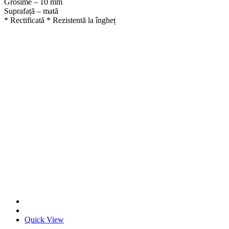
Grosime – 10 mm
Suprafață – mată
* Rectificată * Rezistentă la îngheț
Quick View