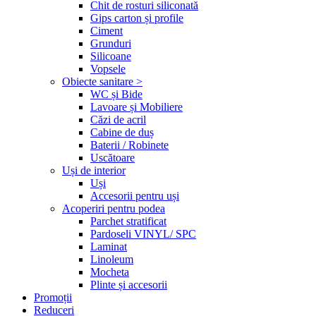
Chit de rosturi siliconată
Gips carton și profile
Ciment
Grunduri
Silicoane
Vopsele
Obiecte sanitare >
WC și Bide
Lavoare și Mobiliere
Căzi de acril
Cabine de duș
Baterii / Robinete
Uscătoare
Uși de interior
Uși
Accesorii pentru uși
Acoperiri pentru podea
Parchet stratificat
Pardoseli VINYL/ SPC
Laminat
Linoleum
Mocheta
Plinte și accesorii
Promoții
Reduceri