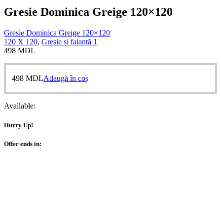
Gresie Dominica Greige 120×120
Gresie Dominica Greige 120×120
120 X 120
,
Gresie și faianță 1
498
MDL
498
MDL
Adaugă în coș
Available:
Hurry Up!
Offer ends in: