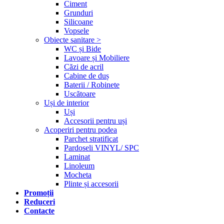
Ciment
Grunduri
Silicoane
Vopsele
Obiecte sanitare >
WC și Bide
Lavoare și Mobiliere
Căzi de acril
Cabine de duș
Baterii / Robinete
Uscătoare
Uși de interior
Uși
Accesorii pentru uși
Acoperiri pentru podea
Parchet stratificat
Pardoseli VINYL/ SPC
Laminat
Linoleum
Mocheta
Plinte și accesorii
Promoții
Reduceri
Contacte