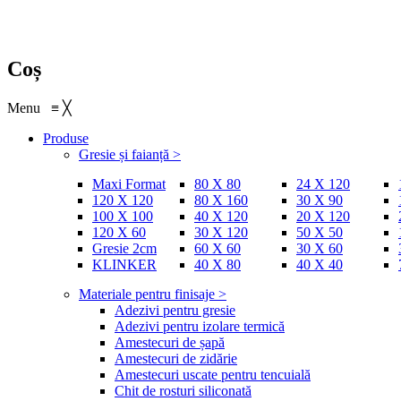
Coș
Menu
≡
╳
Produse
Gresie și faianță >
Maxi Format
80 X 80
24 X 120
120 X 120
80 X 160
30 X 90
100 X 100
40 X 120
20 X 120
120 X 60
30 X 120
50 X 50
Gresie 2cm
60 X 60
30 X 60
KLINKER
40 X 80
40 X 40
Materiale pentru finisaje >
Adezivi pentru gresie
Adezivi pentru izolare termică
Amestecuri de șapă
Amestecuri de zidărie
Amestecuri uscate pentru tencuială
Chit de rosturi siliconată