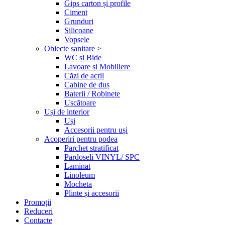
Gips carton și profile
Ciment
Grunduri
Silicoane
Vopsele
Obiecte sanitare >
WC și Bide
Lavoare și Mobiliere
Căzi de acril
Cabine de duș
Baterii / Robinete
Uscătoare
Uși de interior
Uși
Accesorii pentru uși
Acoperiri pentru podea
Parchet stratificat
Pardoseli VINYL/ SPC
Laminat
Linoleum
Mocheta
Plinte și accesorii
Promoții
Reduceri
Contacte