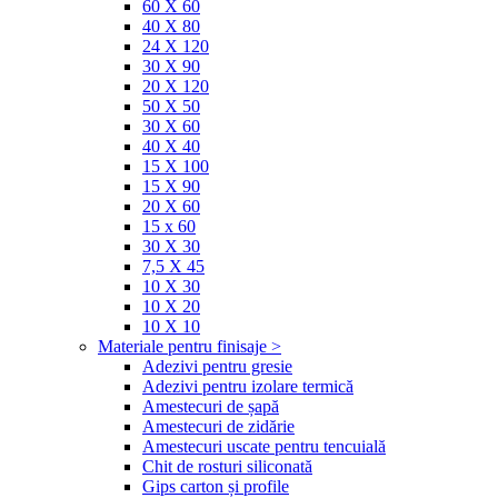
60 X 60
40 X 80
24 X 120
30 X 90
20 X 120
50 X 50
30 X 60
40 X 40
15 X 100
15 X 90
20 X 60
15 x 60
30 X 30
7,5 X 45
10 X 30
10 X 20
10 X 10
Materiale pentru finisaje >
Adezivi pentru gresie
Adezivi pentru izolare termică
Amestecuri de șapă
Amestecuri de zidărie
Amestecuri uscate pentru tencuială
Chit de rosturi siliconată
Gips carton și profile