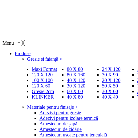
Menu
≡
╳
Produse
Gresie și faianță >
Maxi Format
80 X 80
24 X 120
120 X 120
80 X 160
30 X 90
100 X 100
40 X 120
20 X 120
120 X 60
30 X 120
50 X 50
Gresie 2cm
60 X 60
30 X 60
KLINKER
40 X 80
40 X 40
Materiale pentru finisaje >
Adezivi pentru gresie
Adezivi pentru izolare termică
Amestecuri de șapă
Amestecuri de zidărie
Amestecuri uscate pentru tencuială