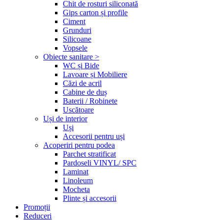
Chit de rosturi siliconată
Gips carton și profile
Ciment
Grunduri
Silicoane
Vopsele
Obiecte sanitare >
WC și Bide
Lavoare și Mobiliere
Căzi de acril
Cabine de duș
Baterii / Robinete
Uscătoare
Uși de interior
Uși
Accesorii pentru uși
Acoperiri pentru podea
Parchet stratificat
Pardoseli VINYL/ SPC
Laminat
Linoleum
Mocheta
Plinte și accesorii
Promoții
Reduceri