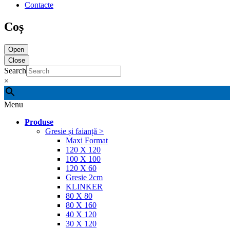
Contacte
Coș
Open
Close
Search
×
Menu
Produse
Gresie și faianță >
Maxi Format
120 X 120
100 X 100
120 X 60
Gresie 2cm
KLINKER
80 X 80
80 X 160
40 X 120
30 X 120